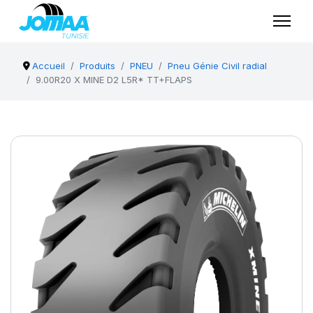
Accueil
Produits
PNEU
Pneu Génie Civil radial
9.00R20 X MINE D2 L5R* TT+FLAPS