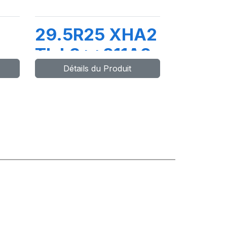
29.5R25 XHA2
 +
TL L3**211A2
Détails du Produit