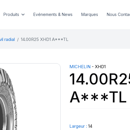
Produits
Evénements & News
Marques
Nous Conta
l radial
14.00R25 XHD1 A***TL
MICHELIN
- XHD1
14.00R2
A***TL
Largeur :
14