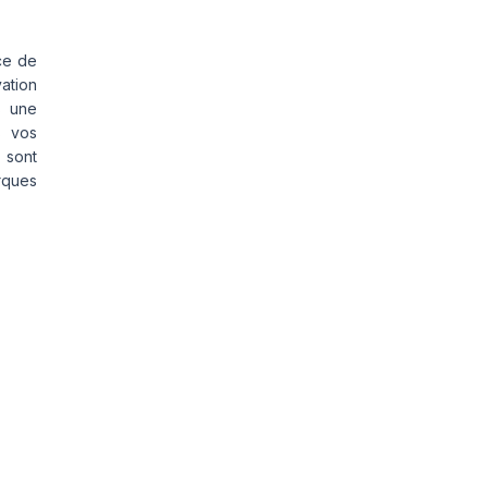
ce de
vation
s une
s vos
 sont
rques