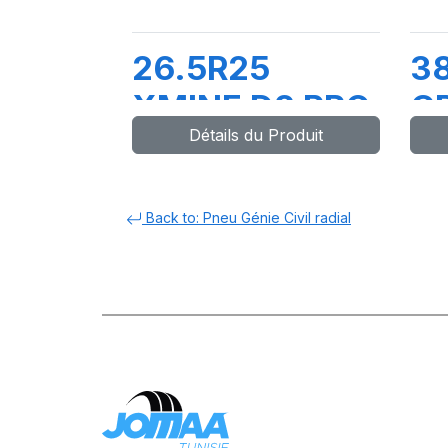
26.5R25
38
XMINE D2 PRO
C
Détails du Produit
L5 TL ***
Back to: Pneu Génie Civil radial