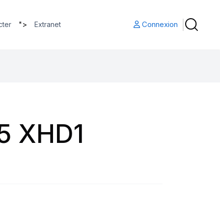
">
Connexion
cter
Extranet
5 XHD1