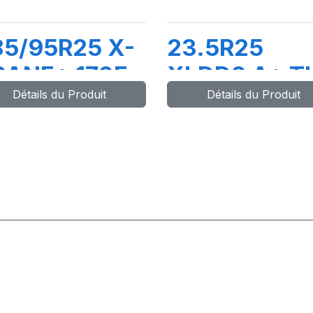
5/95R25 X-
23.5R25
RANE+ 170F
XLDD2 A* TL
Détails du Produit
Détails du Produit
joint