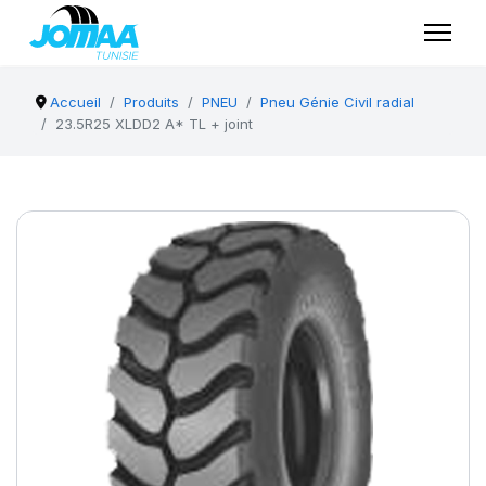
Accueil
Produits
PNEU
Pneu Génie Civil radial
23.5R25 XLDD2 A* TL + joint