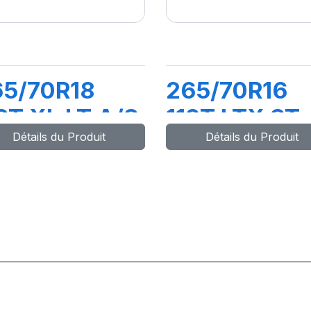
65/70R18
265/70R16
6T XL LT A/S
112T LTX ST
Détails du Produit
Détails du Produit