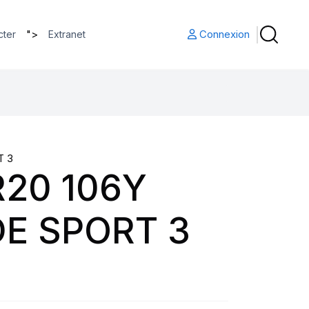
">
Connexion
cter
Extranet
T 3
R20 106Y
DE SPORT 3