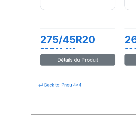
275/45R20
2
110Y XL
11
Détails du Produit
LATITUDE
2
SPORT (N0)
Back to: Pneu 4x4