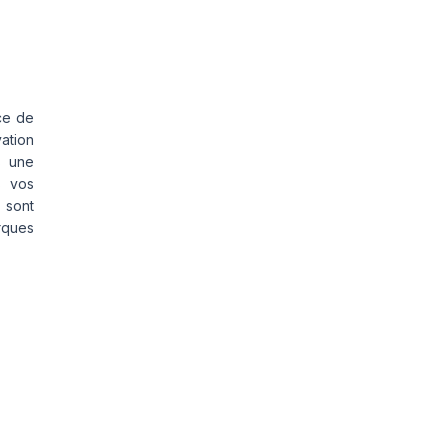
ce de
vation
s une
s vos
 sont
rques