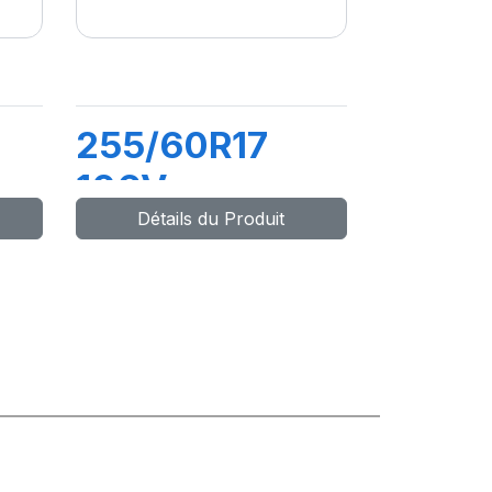
255/60R17
106V
Détails du Produit
LATTITUDE
L)
SPORT 3