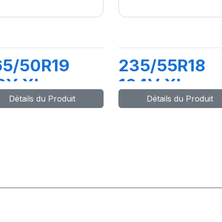
65/50R19
235/55R18
0Y XL
104V XL
Détails du Produit
Détails du Produit
ATITUDE
LATITUDE
ORT 3 (N1)
SPORT 3 (VO