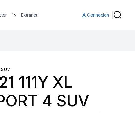
">
Connexion
cter
Extranet
 SUV
21 111Y XL
PORT 4 SUV