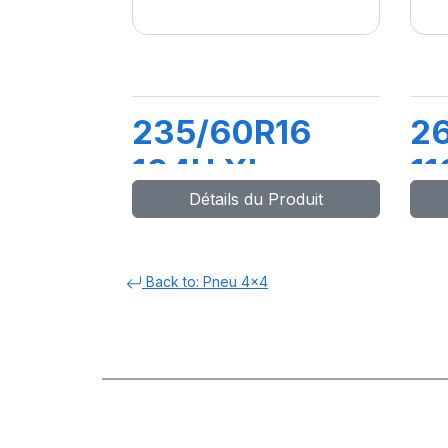
235/60R16
2
104H XL
11
Détails du Produit
LATITUDE
L
CROSS
SP
Back to: Pneu 4x4