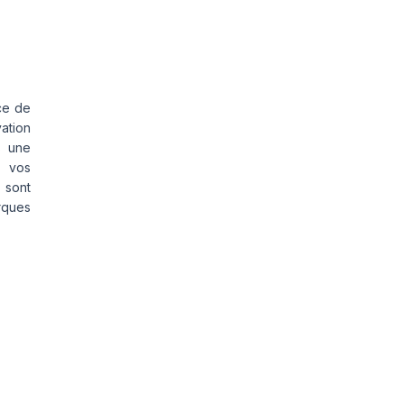
ce de
vation
s une
s vos
 sont
rques