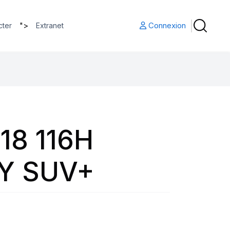
">
Connexion
cter
Extranet
18 116H
Y SUV+