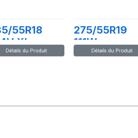
35/55R18
275/55R19
04V XL
111W
Détails du Produit
Détails du Produit
ATITUDE
LATTITUDE
ORT 3 (VOL)
SPORT (MO)