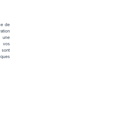
ce de
vation
s une
s vos
 sont
rques