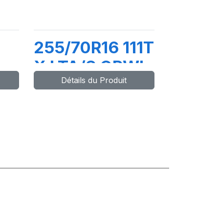
255/70R16 111T
X LTA/S ORWL
Détails du Produit