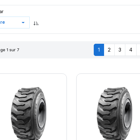
ar
1
2
3
4
ge 1 sur 7