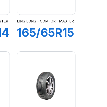
STER
LING LONG - COMFORT MASTER
14
165/65R15
81H
RT
COMFORT
MASTER