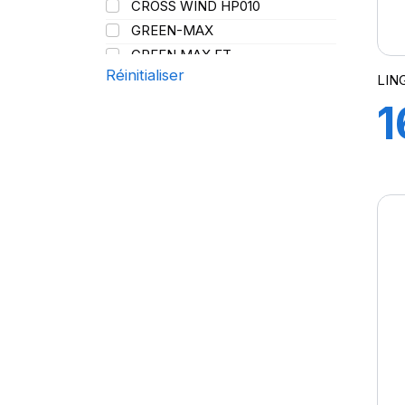
CROSS WIND HP010
107/105
Y
GREEN-MAX
108
GREEN MAX ET
109
Réinitialiser
GREEN MAX HP 010
LIN
110
GREEN MAX HP010
1
110/108
GREEN MAX VAN
111
GREN-MAX ET
7
112
GRIP MASTER
112/110
KCA651
G
114
LB01
115
LB01N**
115/113
LL25
117/114
LL39
118/114
(
LL45
121/120
LL 102
122/118
LL102
131
LLA08
143/141