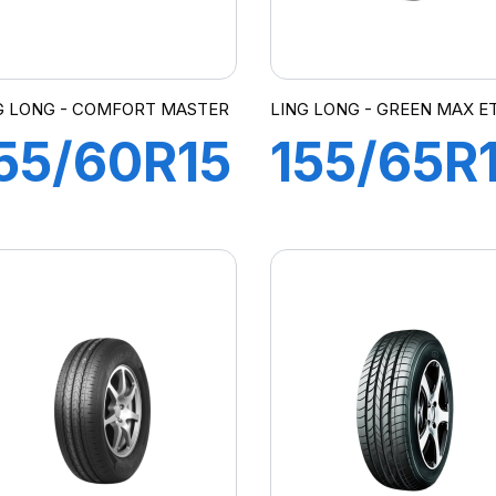
G LONG - COMFORT MASTER
LING LONG - GREEN MAX E
55/60R15
155/65R
4T
75T
COMFORT
GREEN
MASTER
MAX ET