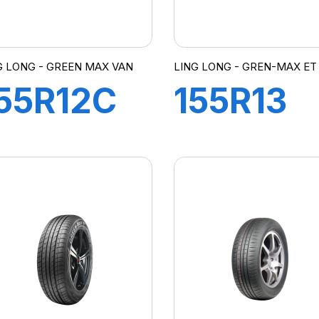
G LONG - GREEN MAX VAN
LING LONG - GREN-MAX ET
55R12C
155R13
8/86N
79T
REEN-
GREEN-
MAX VAN
MAX ET