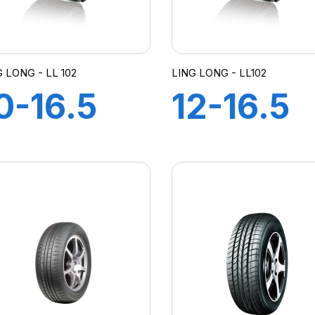
G LONG - LL 102
LING LONG - LL102
0-16.5
12-16.5
2PR TL
12PR TL
L 102
LL102