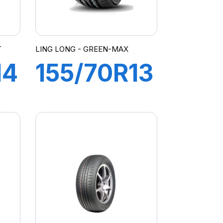
T
LING LONG - GREEN-MAX
14
155/70R13
75T
GREEN-
MAX ET