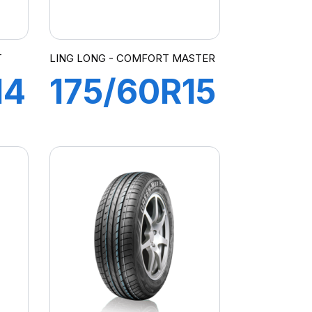
T
LING LONG - COMFORT MASTER
14
175/60R15
81V
COMFORT
MASTER