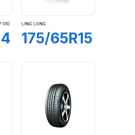
 010
LING LONG
14
175/65R15
84H
GREEN
MAX
HP010