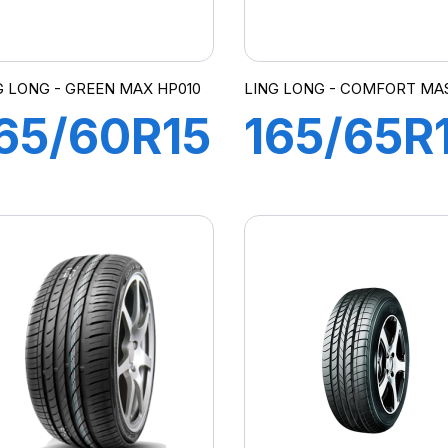
G LONG - GREEN MAX HP010
LING LONG - COMFORT MA
65/60R15
165/65R
7H
79H
REEN-
COMFO
MAX
MASTER
HP010)