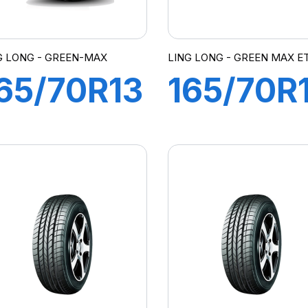
G LONG - GREEN-MAX
LING LONG - GREEN MAX E
65/70R13
165/70R
9T
81T
REEN-
GREEN
MAX ET
MAX ET