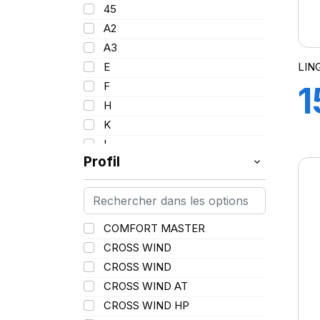
95
45
17.5
96
A2
18
97
A3
19
98
LIN
E
20
99
F
1
21
100
H
22.5
101
K
8
25
102
L
102/100
Profil
M
G
103
N
104
P
104/102
Q
COMFORT MASTER
105
R
CROSS WIND
106
S
CROSS WIND
106/104
T
CROSS WIND AT
107
V
CROSS WIND HP
107/103
W