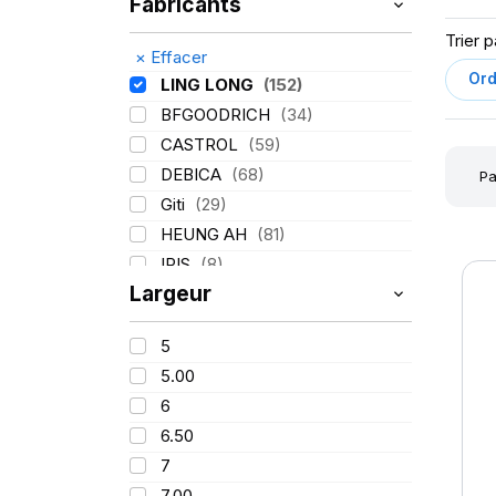
Fabricants
Trier p
×
Effacer
LING LONG
(152)
BFGOODRICH
(34)
CASTROL
(59)
DEBICA
(68)
Pa
Giti
(29)
HEUNG AH
(81)
IRIS
(8)
Largeur
ITALMATIC
(60)
KLEBER
(116)
5
LASSA
(174)
5.00
MICHELIN
(345)
6
MITAS
(95)
6.50
Mondolfo ferro
(31)
7
PIRELLI
(419)
7.00