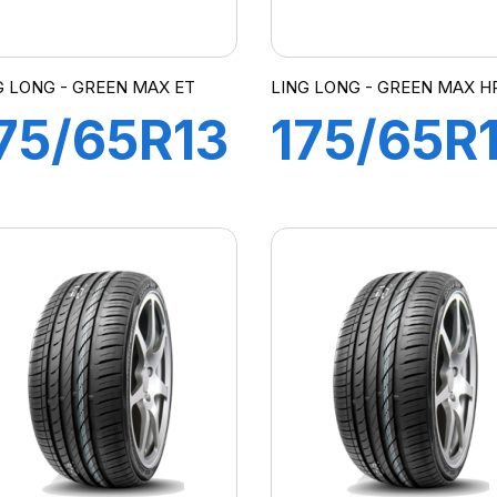
G LONG - GREEN MAX ET
LING LONG - GREEN MAX HP
75/65R13
175/65R
80T
82H
GREEN
GREEN-
MAX ET
MAX
HP010