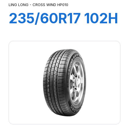
LING LONG - CROSS WIND HP010
235/60R17 102H
CROSS WIND
(HP010)