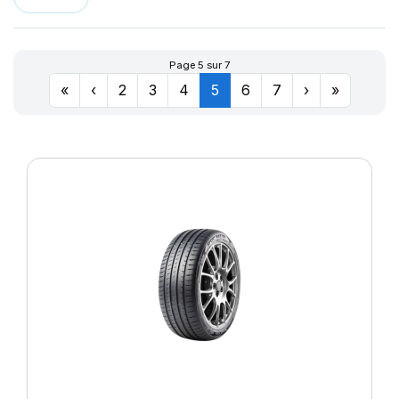
LLR666
174
LM11N
177
LMB3
180
Page 5 sur 7
LMC4
201
«
‹
2
3
4
5
6
7
›
»
LXC MASTER
LL
M-D41
MD-40
R655
R666
SPORT MASTER
T010