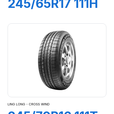
245/65R17 111H
XL CROSS WIND
4X4 HP
LING LONG - CROSS WIND