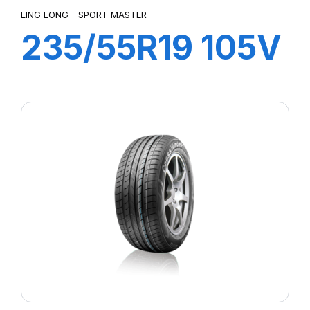
LING LONG - SPORT MASTER
235/55R19 105V
XL SPORT
MASTER e