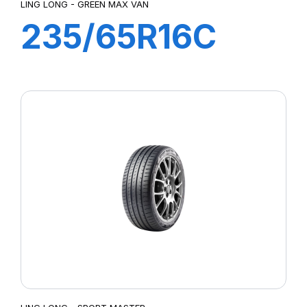
LING LONG - GREEN MAX VAN
235/65R16C
8PR 115/113R
GREEN-MAX
Van