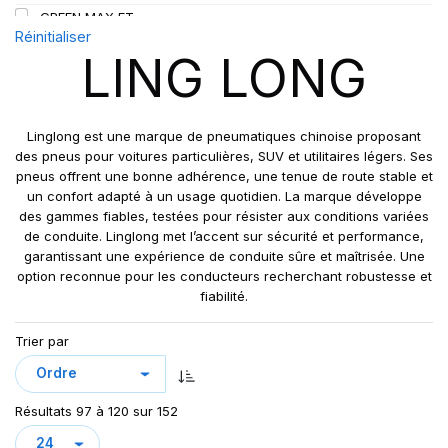
GREEN MAX ET
109
Réinitialiser
GREEN MAX HP 010
110
LING LONG
GREEN MAX HP010
110/108
GREEN MAX VAN
111
GREN-MAX ET
112
Linglong est une marque de pneumatiques chinoise proposant
GRIP MASTER
des pneus pour voitures particulières, SUV et utilitaires légers. Ses
112/110
pneus offrent une bonne adhérence, une tenue de route stable et
KCA651
114
un confort adapté à un usage quotidien. La marque développe
LB01
115
des gammes fiables, testées pour résister aux conditions variées
LB01N**
de conduite. Linglong met l’accent sur sécurité et performance,
115/113
garantissant une expérience de conduite sûre et maîtrisée. Une
LL25
117/114
option reconnue pour les conducteurs recherchant robustesse et
LL39
118/114
fiabilité.
LL45
121/120
Trier par
LL 102
122/118
LL102
131
LLA08
143/141
Résultats 97 à 120 sur 152
LLF26
158/150