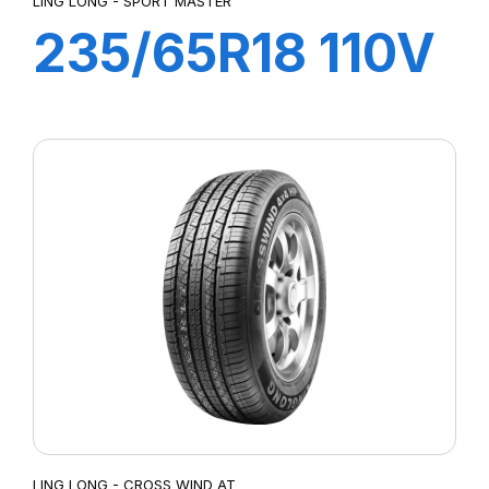
LING LONG - SPORT MASTER
235/65R18 110V
XL SPORT
MASTER C/S
LING LONG - CROSS WIND AT