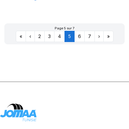
105Y SPORT
MASTER C/S
Page 5 sur 7
«
‹
2
3
4
5
6
7
›
»