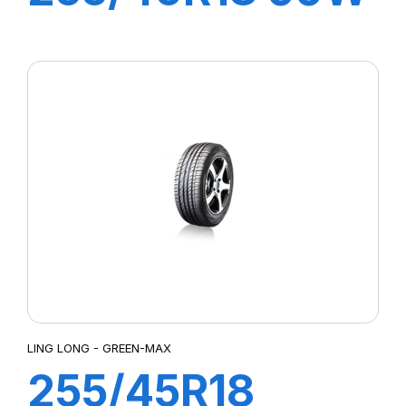
XL SPORT
MASTER C/S
LING LONG - GREEN-MAX
255/45R18