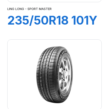
LING LONG - SPORT MASTER
235/50R18 101Y
XL SPORT
MASTER