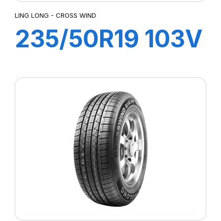
LING LONG - CROSS WIND
235/50R19 103V
XL CROSS WIND
4X4 (HP)