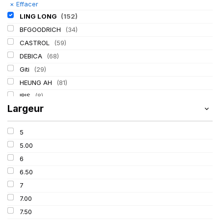
×
Effacer
LING LONG
(152)
BFGOODRICH
(34)
CASTROL
(59)
DEBICA
(68)
Giti
(29)
HEUNG AH
(81)
IRIS
(8)
Largeur
ITALMATIC
(60)
KLEBER
(116)
5
LASSA
(174)
5.00
MICHELIN
(345)
6
MITAS
(95)
6.50
Mondolfo ferro
(31)
7
PIRELLI
(419)
7.00
PROMETEON
(18)
7.50
SCHRADER
(24)