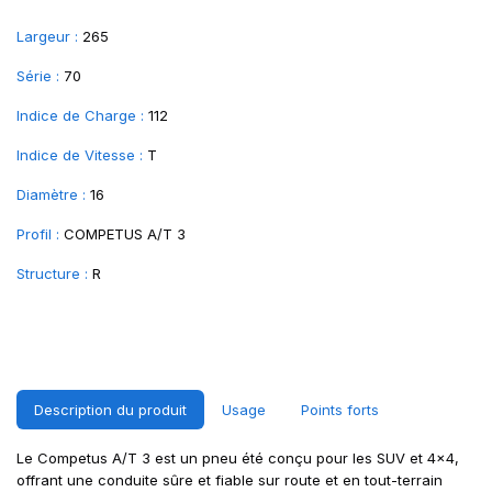
Largeur :
265
Série :
70
Indice de Charge :
112
Indice de Vitesse :
T
Diamètre :
16
Profil :
COMPETUS A/T 3
Structure :
R
Description du produit
Usage
Points forts
Le Competus A/T 3 est un pneu été conçu pour les SUV et 4x4,
offrant une conduite sûre et fiable sur route et en tout-terrain