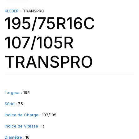
KLEBER
- TRANSPRO
195/75R16C
107/105R
TRANSPRO
Largeur :
195
Série :
75
Indice de Charge :
107/105
Indice de Vitesse :
R
Diamètre :
16