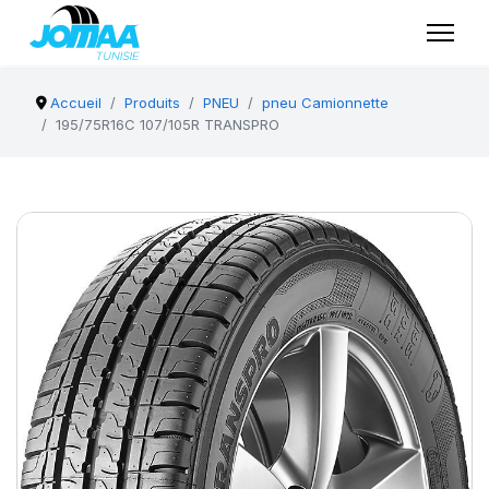
Accueil
Produits
PNEU
pneu Camionnette
195/75R16C 107/105R TRANSPRO