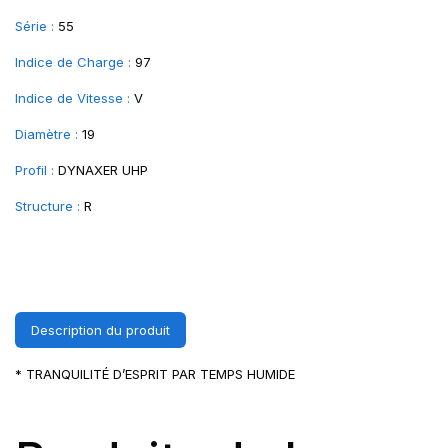
Série :
55
Indice de Charge :
97
Indice de Vitesse :
V
Diamètre :
19
Profil :
DYNAXER UHP
Structure :
R
Description du produit
* TRANQUILITÉ D’ESPRIT PAR TEMPS HUMIDE