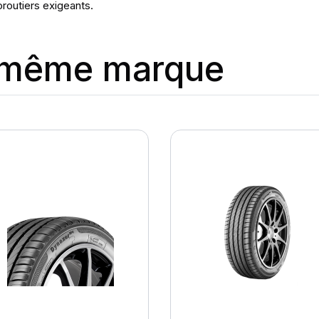
oroutiers exigeants.
a même marque