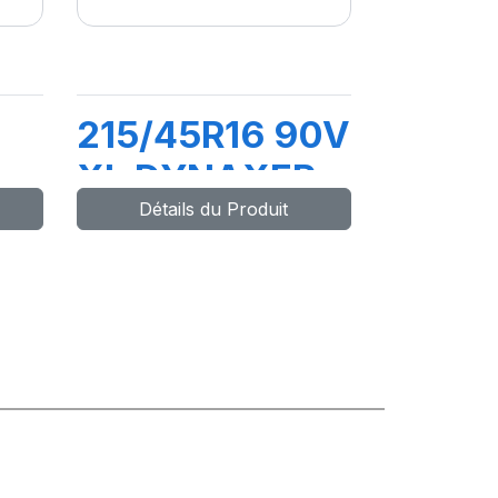
215/45R16 90V
XL DYNAXER
Détails du Produit
P4
HP4