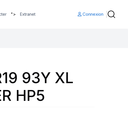
">
Connexion
cter
Extranet
19 93Y XL
R HP5