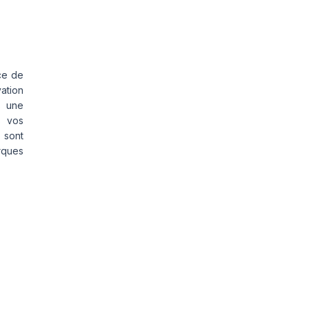
ce de
vation
s une
s vos
 sont
rques