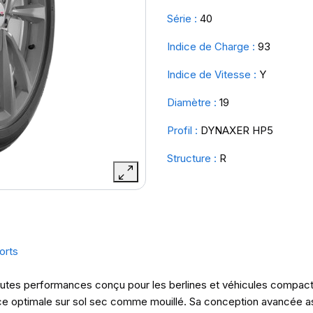
Série :
40
Indice de Charge :
93
Indice de Vitesse :
Y
Diamètre :
19
Profil :
DYNAXER HP5
Structure :
R
orts
es performances conçu pour les berlines et véhicules compacts. I
nce optimale sur sol sec comme mouillé. Sa conception avancée as