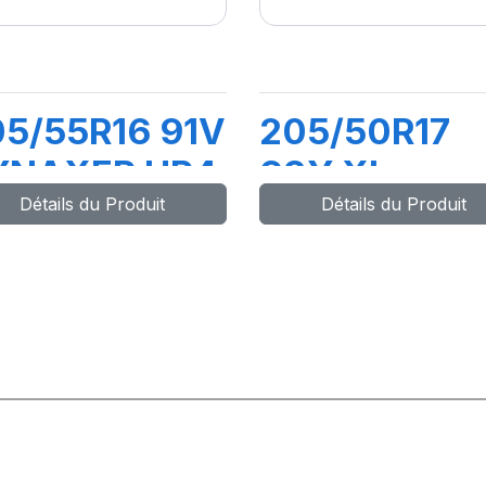
5/55R16 91V
205/50R17
YNAXER HP4
93Y XL
Détails du Produit
Détails du Produit
DYNAXER H