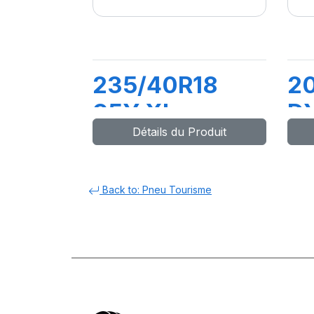
235/40R18
20
95Y XL
D
Détails du Produit
DYNAXER UHP
Back to: Pneu Tourisme