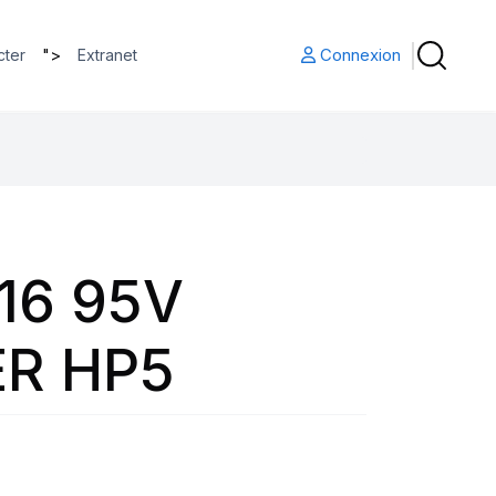
">
Connexion
cter
Extranet
16 95V
R HP5