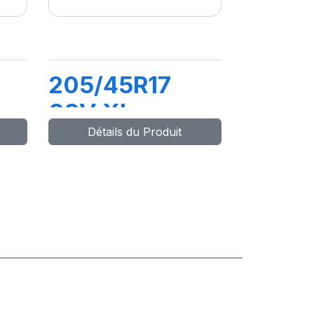
205/45R17
88V XL
Détails du Produit
HP
DYNAXER HP5