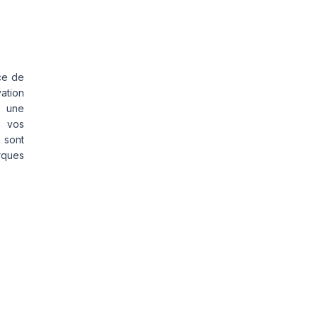
ce de
vation
s une
s vos
 sont
rques