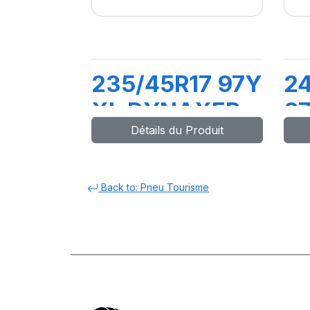
235/45R17 97Y
2
XL DYNAXER
9
Détails du Produit
HP5
D
Back to: Pneu Tourisme