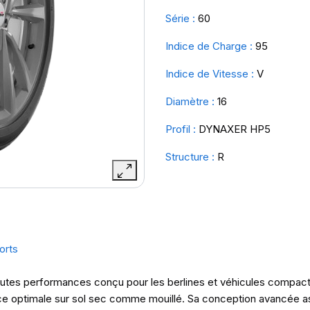
Série :
60
Indice de Charge :
95
Indice de Vitesse :
V
Diamètre :
16
Profil :
DYNAXER HP5
Structure :
R
orts
es performances conçu pour les berlines et véhicules compacts. I
nce optimale sur sol sec comme mouillé. Sa conception avancée as