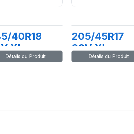
45/40R18
205/45R17
7Y XL
88V XL
Détails du Produit
Détails du Produit
YNAXER HP5
DYNAXER U