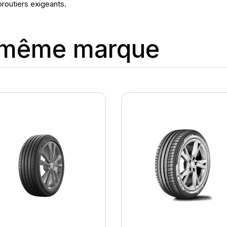
oroutiers exigeants.
a même marque