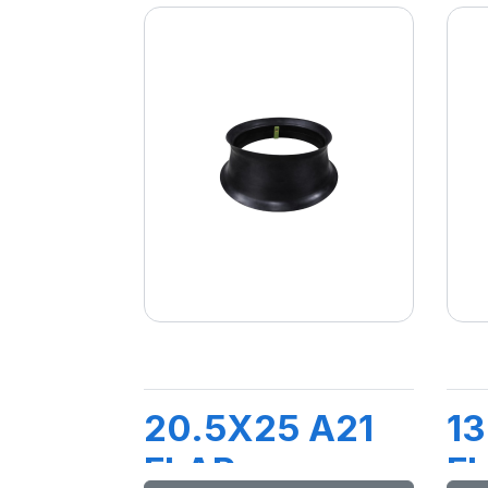
20.5X25 A21
1
FLAP
F