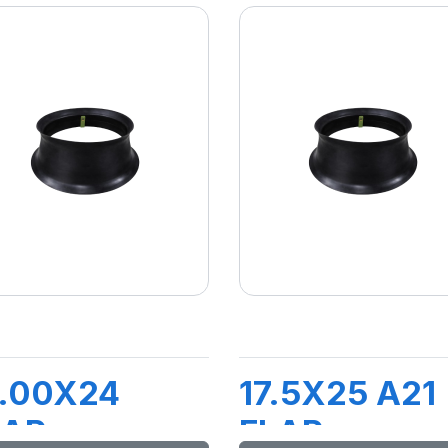
3.00X24
17.5X25 A21
LAP
FLAP