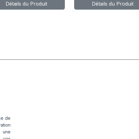
Détails du Produit
Détails du Produit
ce de
vation
s une
s vos