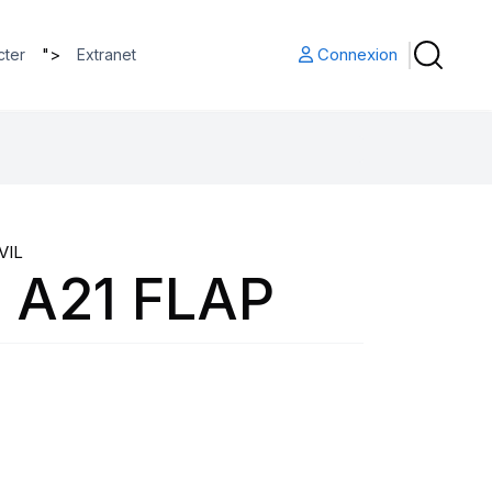
">
Connexion
cter
Extranet
VIL
 A21 FLAP