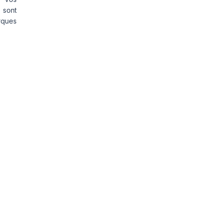
 sont
rques