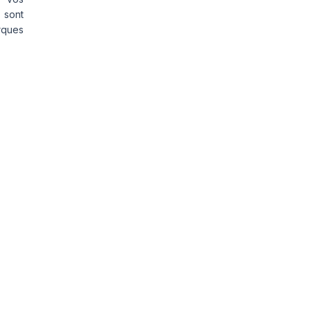
 sont
rques