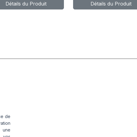
Détails du Produit
Détails du Produit
ce de
vation
s une
s vos