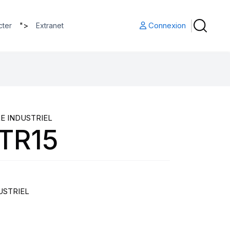
">
Connexion
cter
Extranet
E INDUSTRIEL
 TR15
USTRIEL