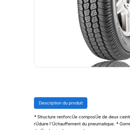
Description du produit
* Structure renforcÚe composÚe de deux ceintur
rÚduire l'Úchauffement du pneumatique. * Gomme