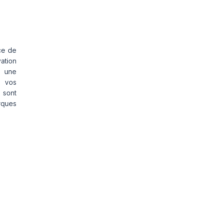
ce de
vation
s une
s vos
 sont
rques