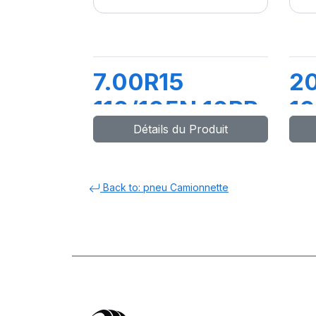
7.00R15
2
110/105N 10PR
10
Détails du Produit
SUPER
M
TRAVELLER
668
Back to: pneu Camionnette