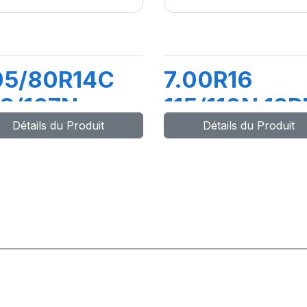
05/80R14C
7.00R16
9/107N
115/110N 12P
Détails du Produit
Détails du Produit
AXMILER-X
TL GITI
UTILITY
668+FLAP+