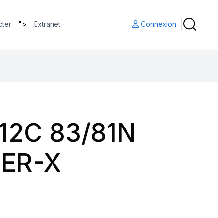
">
Connexion
cter
Extranet
12C 83/81N
ER-X