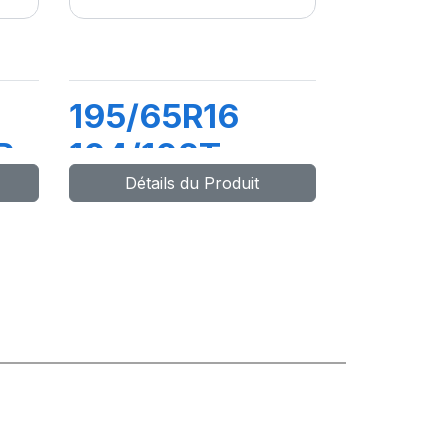
195/65R16
R
104/102T
Détails du Produit
MAXMILER
PRO
CH