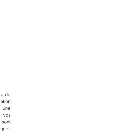
ce de
vation
s une
s vos
 sont
rques