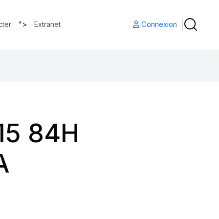
">
Connexion
cter
Extranet
15 84H
A