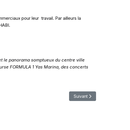
rciaux pour leur travail. Par ailleurs la
HABI.
 et le panorama somptueux du centre ville
course FORMULA 1 Yas Marina, des concerts
Article suivant : Concour Mic
Suivant