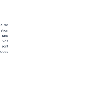
ce de
vation
s une
s vos
 sont
rques