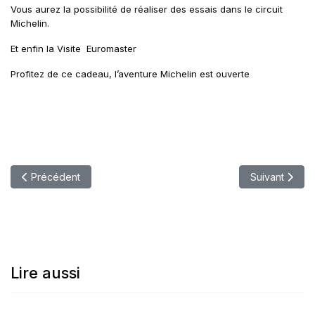
Vous aurez la possibilité de réaliser des essais dans le circuit
Michelin.
Et enfin la Visite Euromaster
Profitez de ce cadeau, l’aventure Michelin est ouverte
Article précédent : CONCOUR PIRELLI ABU-DHABI F1 - 2012
Article suiva
Précédent
Suivant
Lire aussi