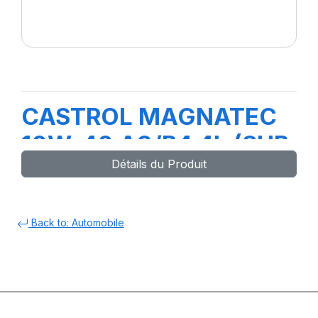
CASTROL MAGNATEC
10W-40 A3/B4 4L (SUB
Détails du Produit
MAG PRO A3)
Back to: Automobile