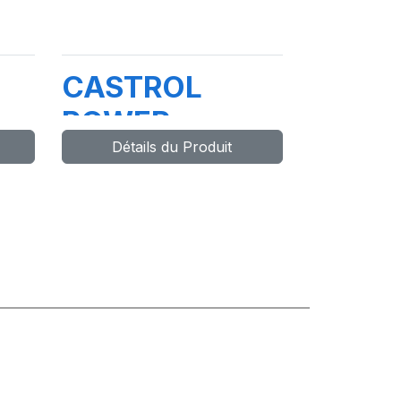
CASTROL
POWER
Détails du Produit
B4
ULTIMATE 4T
G
10W-40 ZU
12X1L