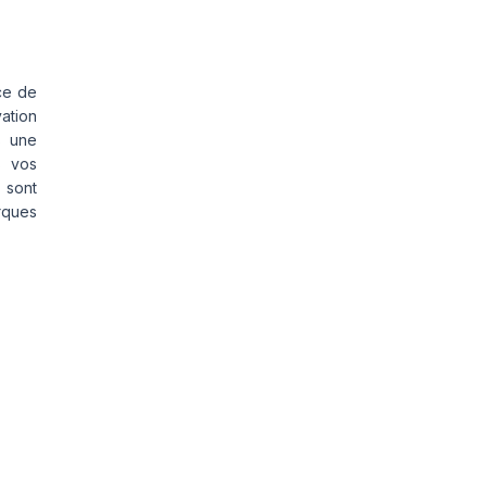
ce de
vation
s une
s vos
 sont
rques