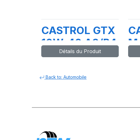
CASTROL GTX
C
10W-40 A3/B4
M
Détails du Produit
4X5L (D.T)
5
(F
G
Back to: Automobile