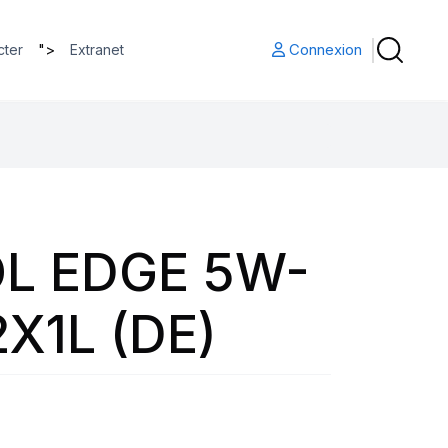
">
Connexion
cter
Extranet
L EDGE 5W-
2X1L (DE)