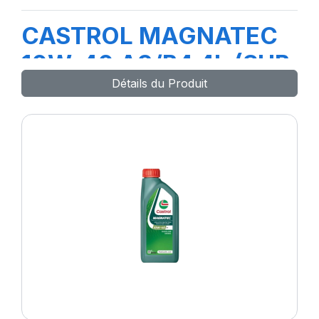
CASTROL MAGNATEC
10W-40 A3/B4 4L (SUB
Détails du Produit
MAG PRO A3)