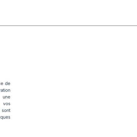
AL
ce de
vation
s une
s vos
 sont
rques