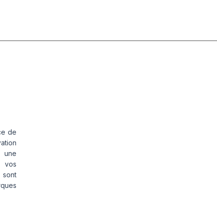
AL
ce de
vation
s une
s vos
 sont
rques