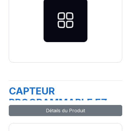
CAPTEUR
PROGRAMMABLE EZ
Détails du Produit
SENSOR-GO1
TITANIUM-T2200T