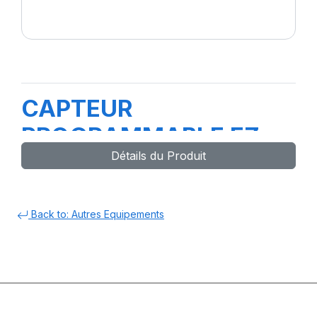
CAPTEUR
PROGRAMMABLE EZ
Détails du Produit
SENSOR-GO1
TITANIUM-T2200T
Back to: Autres Equipements