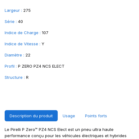
Largeur :
275
Série :
40
Indice de Charge :
107
Indice de Vitesse :
Y
Diamètre :
22
Profil :
P ZERO PZ4 NCS ELECT
Structure :
R
Description du produit
Usage
Points forts
Le Pirelli P Zero™ PZ4 NCS Elect est un pneu ultra haute
performance conçu pour les véhicules électriques et hybrides