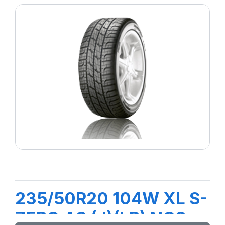
235/50R20 104W XL S-
ZERO AS (J)(LR) NCS