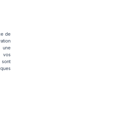
ce de
vation
s une
s vos
 sont
rques