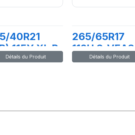
5/40R21
265/65R17
R) 115Y XL P-
112H S-VEAS
Détails du Produit
Détails du Produit
RO 4 (NC0)