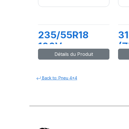
235/55R18
31
100V
(Z
Détails du Produit
SCORPION
ZE
Back to: Pneu 4x4