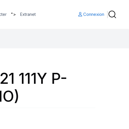
">
Connexion
cter
Extranet
1 111Y P-
MO)