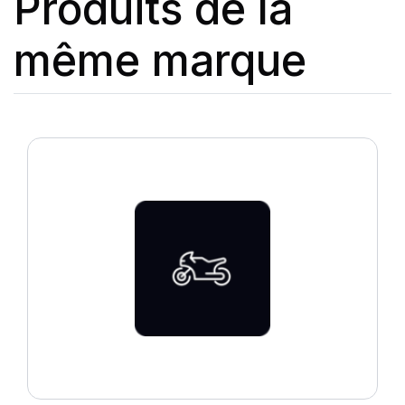
Produits de la
même marque