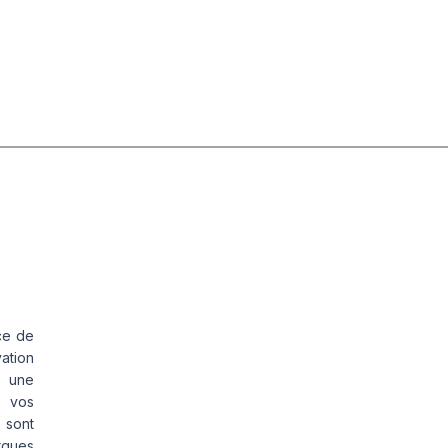
ce de
vation
s une
s vos
 sont
rques