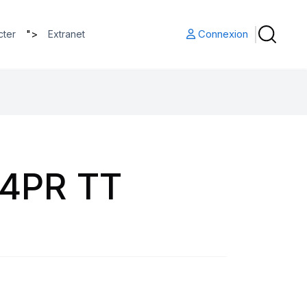
">
Connexion
cter
Extranet
 4PR TT