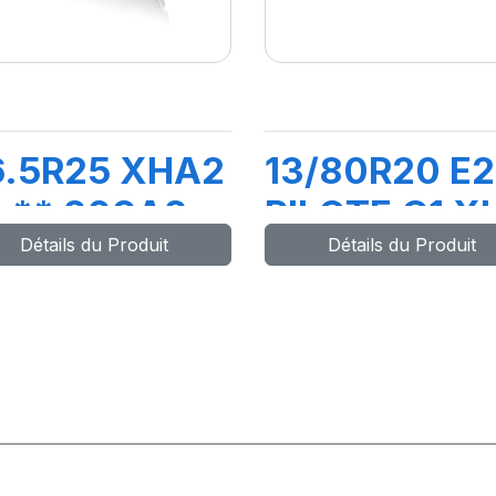
6.5R25 XHA2
13/80R20 E
 ** 209A2
PILOTE C1 X
Détails du Produit
Détails du Produit
L