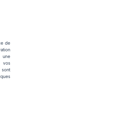
ce de
vation
s une
s vos
 sont
rques