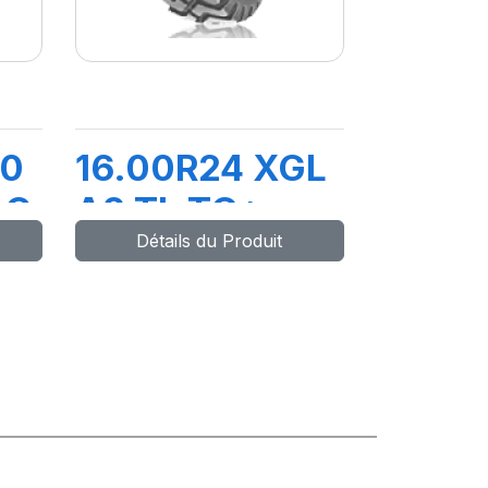
20
16.00R24 XGL
LC
A2 TL TG*
Détails du Produit