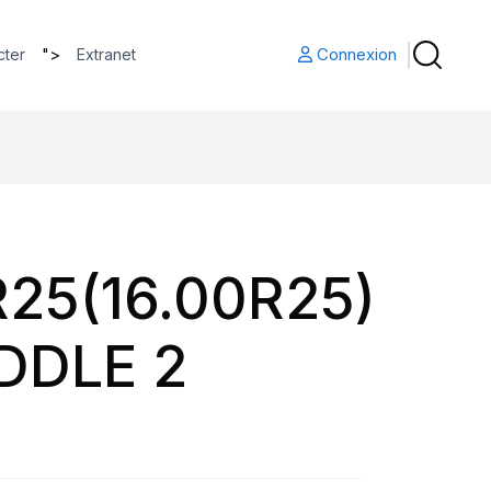
">
Connexion
cter
Extranet
25(16.00R25)
DDLE 2