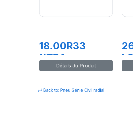
18.00R33
2
XTRA
L3
Détails du Produit
PROTECT B E4
T
TL***
Back to: Pneu Génie Civil radial