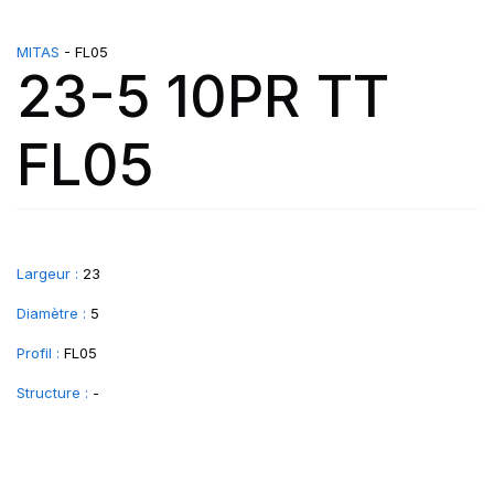
MITAS
- FL05
23-5 10PR TT
FL05
Largeur :
23
Diamètre :
5
Profil :
FL05
Structure :
-