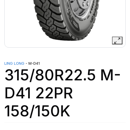
LING LONG
- M-D41
315/80R22.5 M-
D41 22PR
158/150K