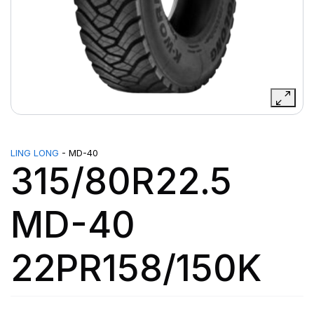
LING LONG
- MD-40
315/80R22.5
MD-40
22PR158/150K