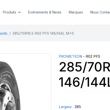
Produits
Evénements & News
Marques
Nous Conta
urds
285/70R19.5 R02 PFS 146/144L M+S
PROMETEON
- R02 PFS
285/70R
146/144
Largeur :
285