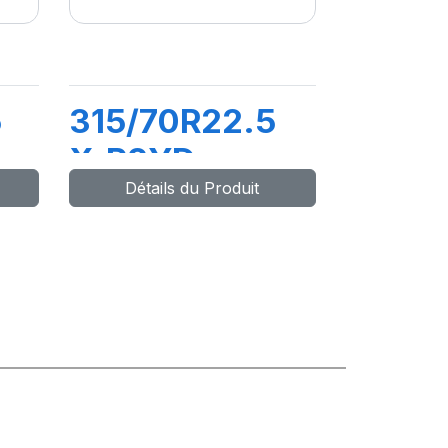
5
315/70R22.5
X.R2YD
Détails du Produit
S
158/150L
(156M) M+S