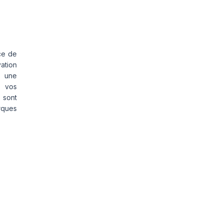
ce de
vation
s une
s vos
 sont
rques