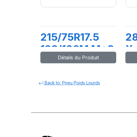
215/75R17.5
28
128/126M M+S
X
Détails du Produit
X.R2FS
14
Back to: Pneu Poids Lourds