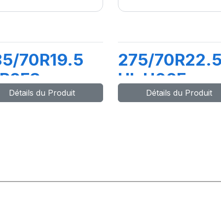
5/70R19.5
275/70R22.
.R2FS
HL U02E
Détails du Produit
Détails du Produit
6/144L M+S
152/148J M+