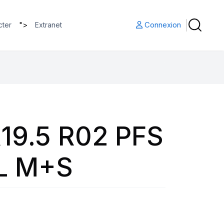
">
Connexion
cter
Extranet
19.5 R02 PFS
L M+S