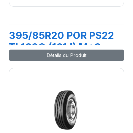
395/85R20 POR PS22
TL168G (161J) M+S
Détails du Produit