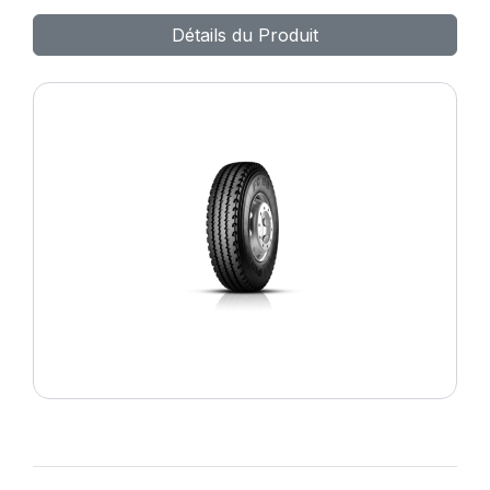
TL168G (161J) M+S
Détails du Produit