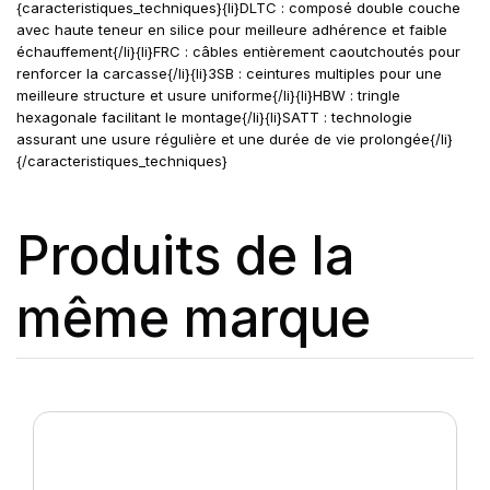
{caracteristiques_techniques}{li}DLTC : composé double couche
avec haute teneur en silice pour meilleure adhérence et faible
échauffement{/li}{li}FRC : câbles entièrement caoutchoutés pour
renforcer la carcasse{/li}{li}3SB : ceintures multiples pour une
meilleure structure et usure uniforme{/li}{li}HBW : tringle
hexagonale facilitant le montage{/li}{li}SATT : technologie
assurant une usure régulière et une durée de vie prolongée{/li}
{/caracteristiques_techniques}
Produits de la
même marque