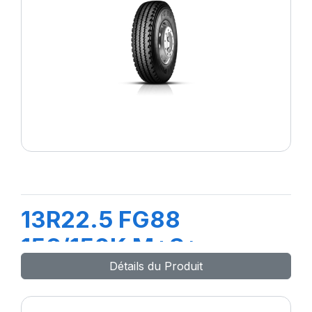
13R22.5 FG88
156/150K M+S*
Détails du Produit