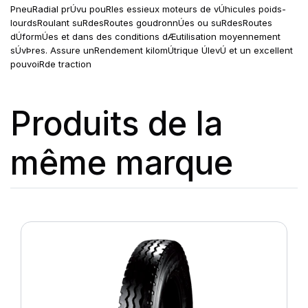
PneuRadial prÚvu pouRles essieux moteurs de vÚhicules poids-
lourdsRoulant suRdesRoutes goudronnÚes ou suRdesRoutes
dÚformÚes et dans des conditions dÆutilisation moyennement
sÚvÞres. Assure unRendement kilomÚtrique ÚlevÚ et un excellent
pouvoiRde traction
Produits de la
même marque