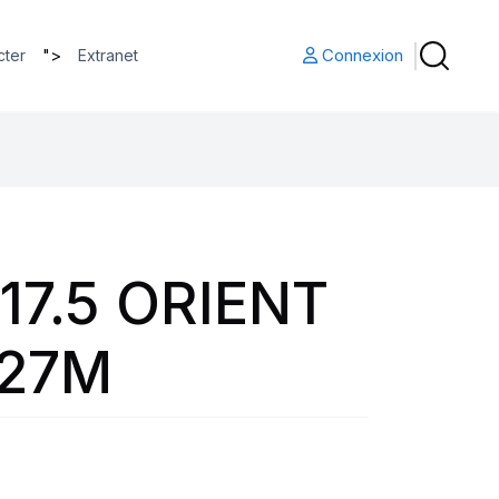
">
Connexion
cter
Extranet
17.5 ORIENT
127M