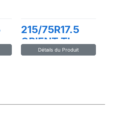
5
215/75R17.5
ORIENT TL
Détails du Produit
128/126M