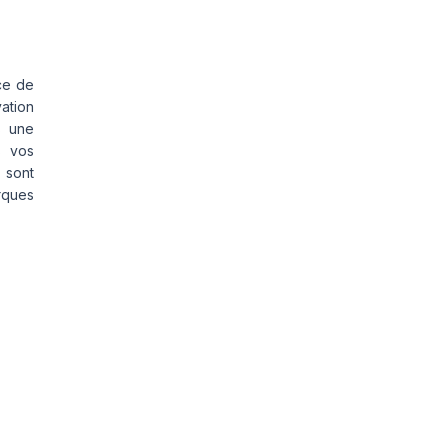
ce de
vation
s une
s vos
 sont
rques