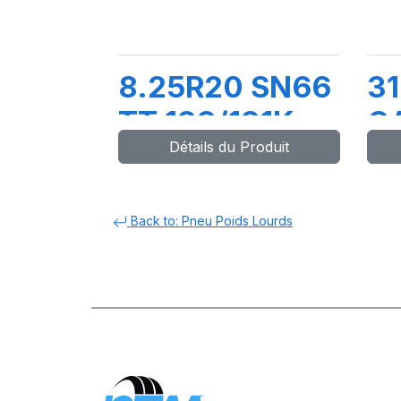
8.25R20 SN66
31
TT 133/131K
OA
Détails du Produit
15
Back to: Pneu Poids Lourds