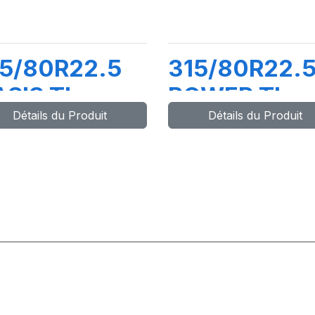
5/80R22.5
315/80R22.
SIS TL
POWER TL
Détails du Produit
Détails du Produit
6/150K
154/150M