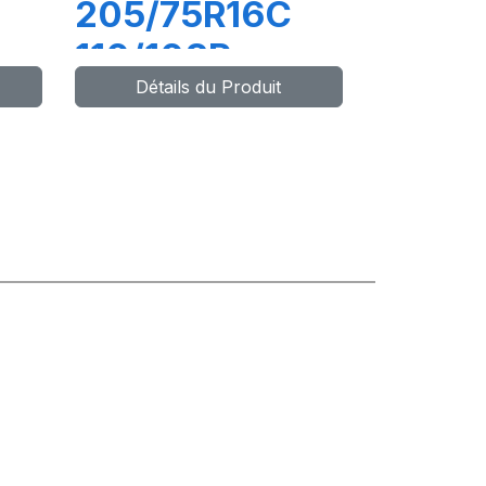
205/75R16C
110/108R
Détails du Produit
TRANSPRO
2