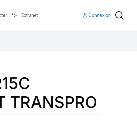
">
Connexion
cter
Extranet
R15C
0T TRANSPRO