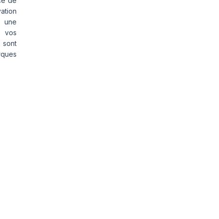
ce de
vation
s une
s vos
 sont
rques