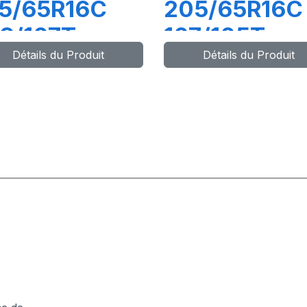
15/65R16C
205/65R16C
9/107T
107/105T
Détails du Produit
Détails du Produit
RANSPRO 2
(103H)
TRANSPRO 