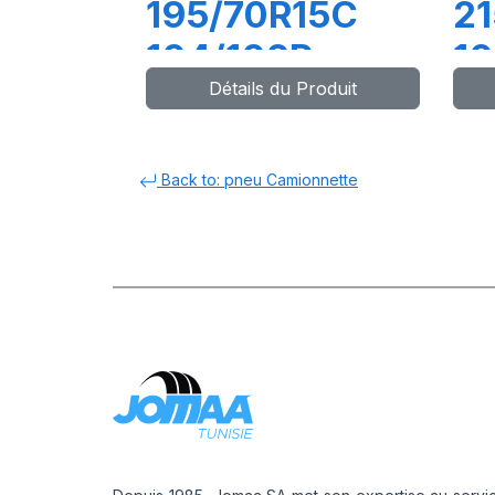
195/70R15C
2
104/102R
10
Détails du Produit
TRANSPRO 2
T
Back to: pneu Camionnette