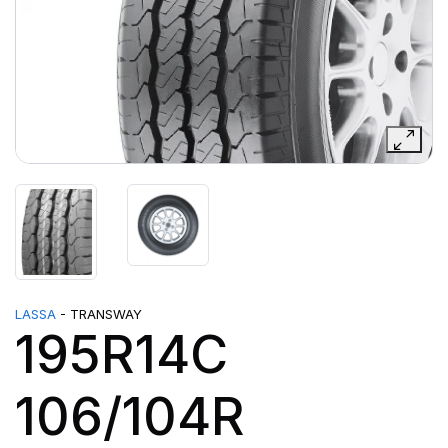
LASSA
- TRANSWAY
195R14C
106/104R