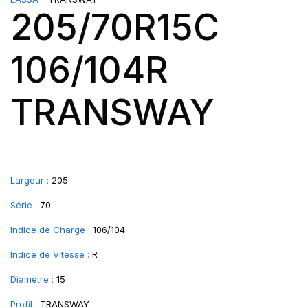
205/70R15C
106/104R
TRANSWAY
Largeur :
205
Série :
70
Indice de Charge :
106/104
Indice de Vitesse :
R
Diamètre :
15
Profil :
TRANSWAY