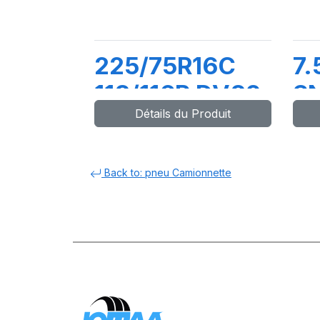
225/75R16C
7.
118/116R DV82
SN
Détails du Produit
Back to: pneu Camionnette