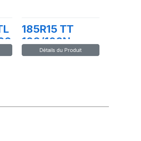
TL
185R15 TT
66
103/102N
Détails du Produit
DV82