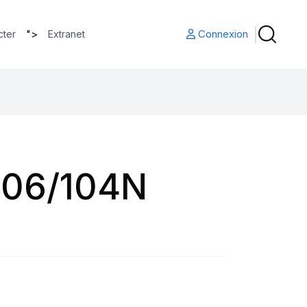
">
Connexion
cter
Extranet
106/104N