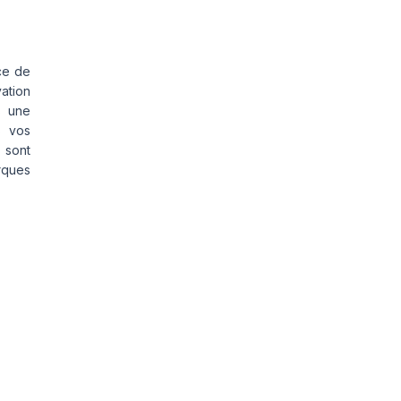
ce de
vation
s une
s vos
 sont
rques