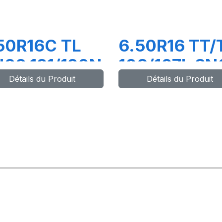
50R16C TL
6.50R16 TT/
66 121/120N
108/107L SN
Détails du Produit
Détails du Produit