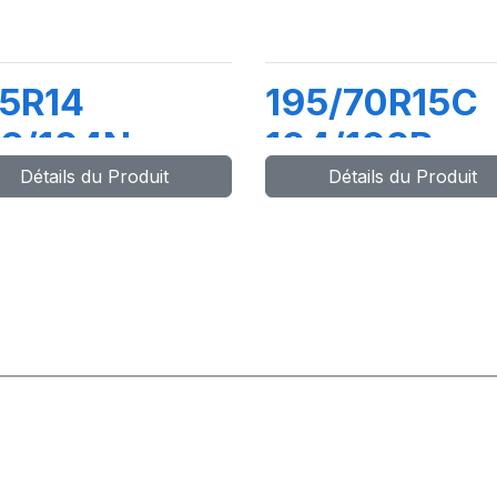
5R14
195/70R15C
06/104N
104/102R
Détails du Produit
Détails du Produit
V82
DV82