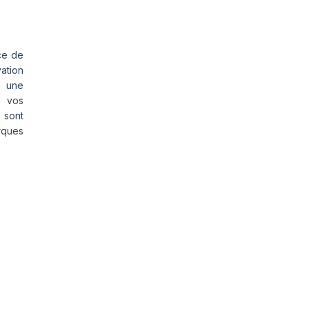
ce de
vation
s une
s vos
 sont
rques