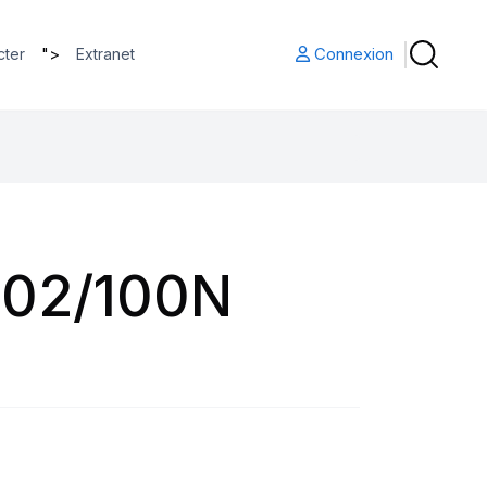
">
Connexion
cter
Extranet
102/100N