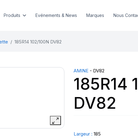
Produits
Evénements & News
Marques
Nous Conta
ette
185R14 102/100N DV82
AMINE
- DV82
185R14 
DV82
Largeur :
185