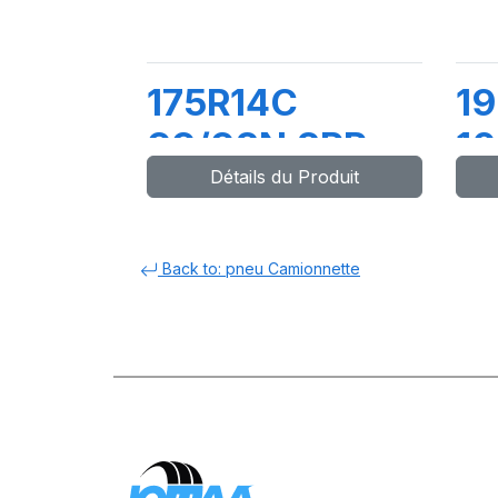
175R14C
19
99/98N 8PR
1
Détails du Produit
PRIMA
D
Back to: pneu Camionnette