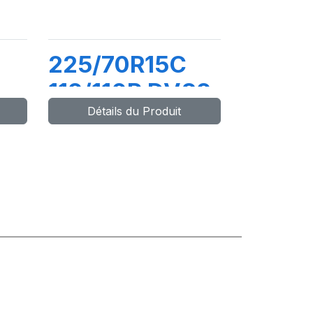
225/70R15C
112/110R DV82
Détails du Produit