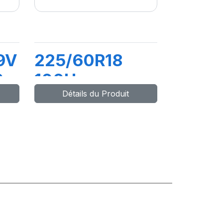
9V
225/60R18
R
100H
Détails du Produit
DYNAXER SUV