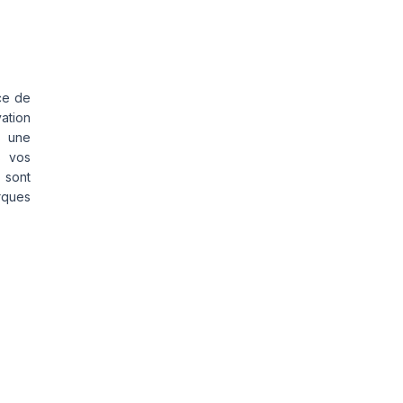
ce de
vation
s une
s vos
 sont
rques