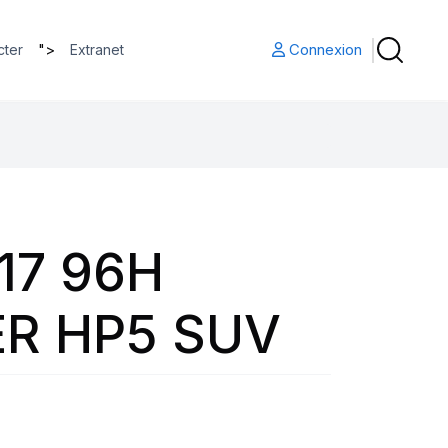
">
Connexion
cter
Extranet
17 96H
R HP5 SUV