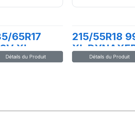
35/65R17
215/55R18 9
08V XL
XL DYNAXE
Détails du Produit
Détails du Produit
ITILANDER
HP5 SUV