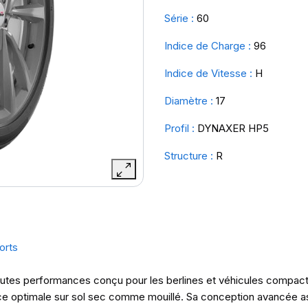
Série :
60
Indice de Charge :
96
Indice de Vitesse :
H
Diamètre :
17
Profil :
DYNAXER HP5
Structure :
R
orts
es performances conçu pour les berlines et véhicules compacts. I
nce optimale sur sol sec comme mouillé. Sa conception avancée as