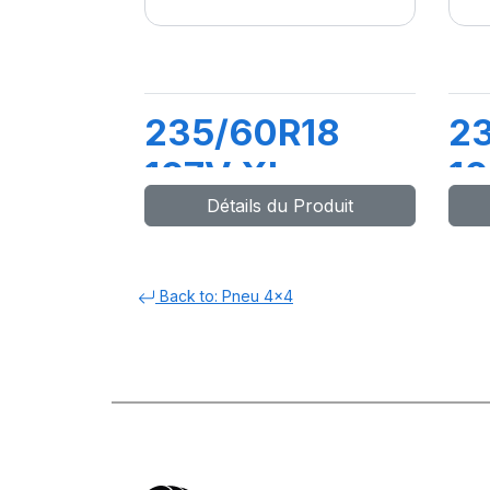
235/60R18
2
107V XL
1
Détails du Produit
CITILANDER
C
Back to: Pneu 4x4