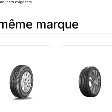
oroutiers exigeants.
a même marque