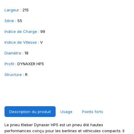
Largeur :
215
Série :
55
Indice de Charge :
99
Indice de Vitesse :
V
Diamètre :
18
Profil :
DYNAXER HP5
Structure :
R
Description du produit
Usage
Points forts
Le pneu Kleber Dynaxer HP5 est un pneu été hautes
performances conçu pour les berlines et véhicules compacts. Il