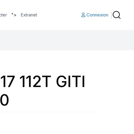
">
Connexion
cter
Extranet
7 112T GITI
70