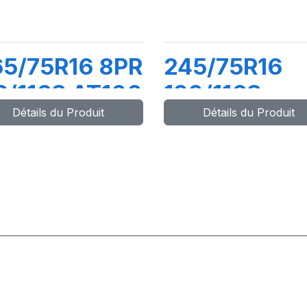
5/75R16 8PR
245/75R16
9/116S AT100
120/116S
Détails du Produit
Détails du Produit
ADVENTUR
AT3 WL