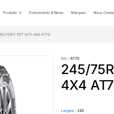
Produits
Evénements & News
Marques
Nous Conta
45/75R17 112T GITI 4X4 AT70
Giti
- AT70
245/75R1
4X4 AT
Largeur :
245