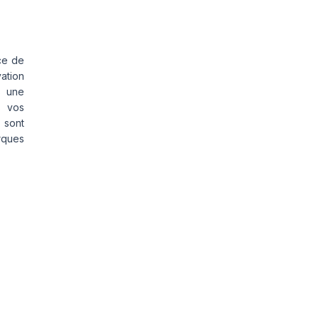
ce de
vation
s une
s vos
 sont
rques