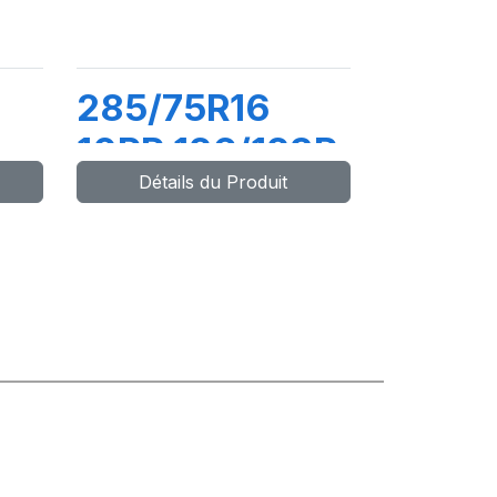
285/75R16
10PR 126/123R
Détails du Produit
O
ADVENTURO
AT3 (OWL)