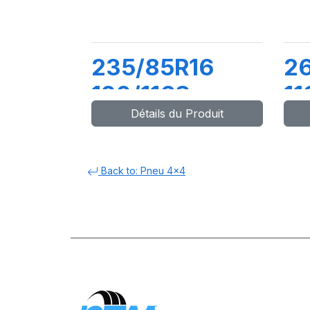
235/85R16
26
120/116S
11
Détails du Produit
ADVENTURO
A/T2
Back to: Pneu 4x4