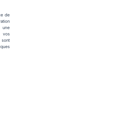
ce de
vation
s une
s vos
 sont
rques