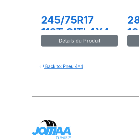
245/75R17
28
112T GITI 4X4
10
Détails du Produit
AT70
A
A
Back to: Pneu 4x4