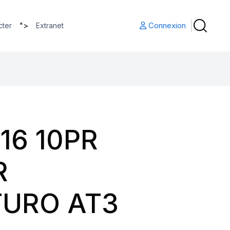
">
Connexion
cter
Extranet
16 10PR
R
URO AT3