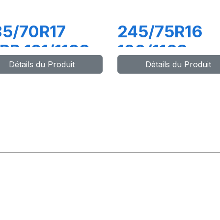
5/70R17
245/75R16
PR 121/118S
120/116S
Détails du Produit
Détails du Produit
DVENTURO
ADVENTUR
T3 (OWL)
AT3 WL