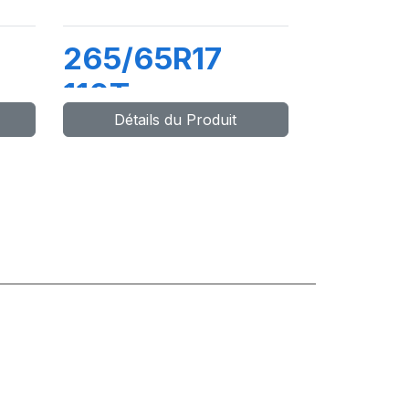
265/65R17
110T
Détails du Produit
O
ADVENTURO
AT3