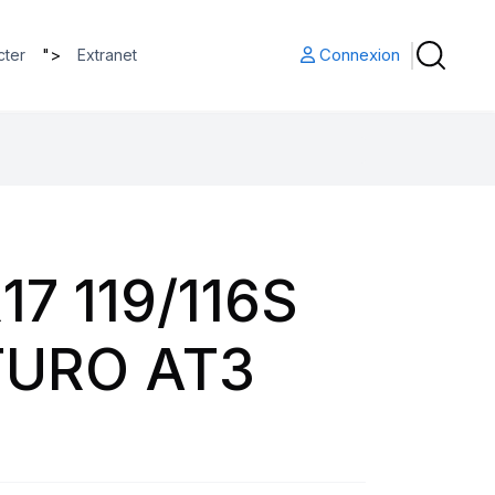
">
Connexion
cter
Extranet
17 119/116S
URO AT3