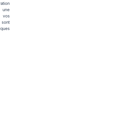
vation
s une
s vos
 sont
rques