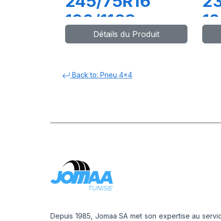
245/75R16
2
120/116S
12
Détails du Produit
ADVENTURO
A
AT3 WL
A
Back to: Pneu 4x4
Depuis 1985, Jomaa SA met son expertise au servi