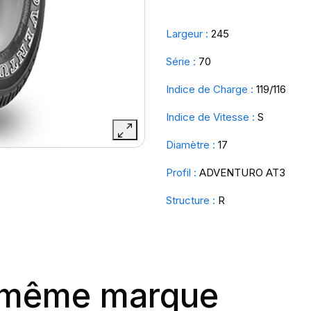
Largeur :
245
Série :
70
Indice de Charge :
119/116
Indice de Vitesse :
S
Diamètre :
17
Profil :
ADVENTURO AT3
Structure :
R
a même marque