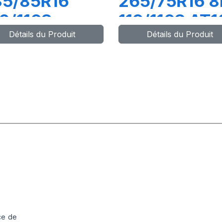
35/85R16
265/75R16 8
0/116S
119/116S AT
Détails du Produit
Détails du Produit
DVENTURO
/T2
ce de