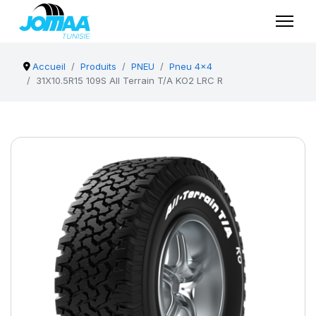
Accueil
Produits
PNEU
Pneu 4x4
31X10.5R15 109S All Terrain T/A KO2 LRC R